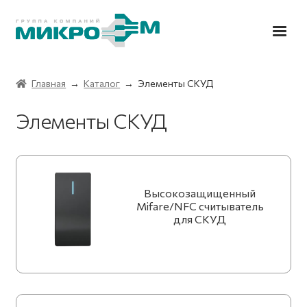
Перейти
Перейти
к
к
навигации
содержимому
Разв
Каталог
Главная
→
Каталог
→ Элементы СКУД
влож
мен
RFID считыватели
Элементы СКУД
Элементы СКУД
Модемы беспроводной связи и навигации
Высокозащищенный
Mifare/NFC считыватель
Автоматизация
для СКУД
Модули светодиодного освещения
О компании