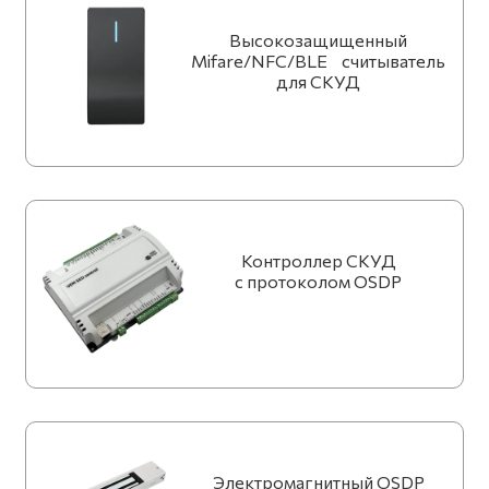
Контакты
Высокозащищенный
Mifare/NFC/BLE считыватель
для СКУД
Искать:
Поиск
Контроллер СКУД
с протоколом OSDP
Электромагнитный OSDP